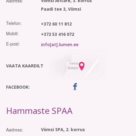
Aadress:
Viimsi Äritare, 3. korrus
Paadi tee 3, Viimsi
Telefon:
+372 60 11 812
Mobiil:
+372 53 416 072
E-post:
info[at].lumen.ee
VAATA KAARDILT
FACEBOOK:
Hammaste SPAA
Aadress:
Viimsi SPA, 2. korrus