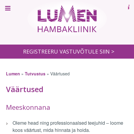
Sk
REGISTREERU VASTUVÕTULE SIIN >
to
co
Lumen
»
Tutvustus
»
Väärtused
Väärtused
Meeskonnana
Oleme head ning professionaalsed teejuhid – loome
koos väärtust, mida hinnata ja hoida.