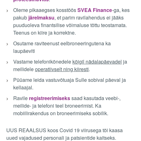
Oleme pikaaegses kosstöös
SVEA Finance
-ga, kes
pakub
järelmaksu
, et parim ravilahendus ei jääks
puuduoleva finantsilise võimaluse tõttu teostamata.
Teenus on kiire ja korrektne.
Osutame raviteenust eelbroneeringutena ka
laupäeviti
Vastame telefonikõnedele
kõigil nädalapäevadel
ja
meilidele
operatiivselt ning kiiresti
.
Püüame leida vastuvõtuaja Sulle sobival päeval ja
kellaajal.
Ravile
registreerimiseks
saad kasutada veebi-,
meilide- ja telefoni teel broneerimist. Ka
mobiilirakendus on broneerimiseks sobilik.
UUS REAALSUS koos Covid 19 viirusega tõi kaasa
uued vajadused personali ja patsientide kaitseks.