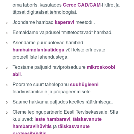
oma laboris
, kasutades
Cerec CAD/CAM
-i
kiiret ja
täpset digitaalset tehnoloogiat
.
Joondame hambad
kaperavi
meetodil.
Eemaldame vajadusel “mittetöötavad” hambad.
Asendame puuduolevad hambad
hambaimplantaatidega
või teiste erinevate
proteetiliste lahendustega.
Teostame paljusid raviprotseduure
mikroskoobi
abil
.
Pöörame suurt tähelepanu
suuhügieeni
teadvustamisele ja propageerimisele.
Saame hakkama paljudes keeltes rääkimisega.
Oleme lepingupartnerid Eesti Tervisekassale. Siia
kuuluvad:
laste hambaravi
,
täiskavanute
hambaravihüvitis
ja
täiskasvanute
proteesihüvitis
.