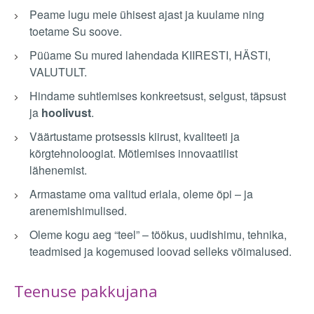
Peame lugu meie ühisest ajast ja kuulame ning
toetame Su soove.
Püüame Su mured lahendada KIIRESTI, HÄSTI,
VALUTULT.
Hindame suhtlemises konkreetsust, selgust, täpsust
ja
hoolivust
.
Väärtustame protsessis kiirust, kvaliteeti ja
kõrgtehnoloogiat. Mõtlemises innovaatilist
lähenemist.
Armastame oma valitud eriala, oleme õpi – ja
arenemishimulised.
Oleme kogu aeg “teel” – töökus, uudishimu, tehnika,
teadmised ja kogemused loovad selleks võimalused.
Teenuse pakkujana