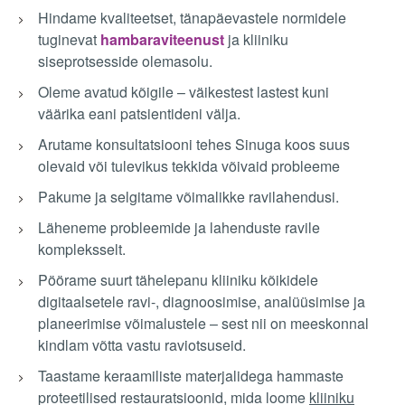
Hindame kvaliteetset, tänapäevastele normidele
tuginevat
hambaraviteenust
ja kliiniku
siseprotsesside olemasolu.
Oleme avatud kõigile – väikestest lastest kuni
väärika eani patsientideni välja.
Arutame konsultatsiooni tehes Sinuga koos suus
olevaid või tulevikus tekkida võivaid probleeme
Pakume ja selgitame võimalikke ravilahendusi.
Läheneme probleemide ja lahenduste ravile
kompleksselt.
Pöörame suurt tähelepanu kliiniku kõikidele
digitaalsetele ravi-, diagnoosimise, analüüsimise ja
planeerimise võimalustele – sest nii on meeskonnal
kindlam võtta vastu raviotsuseid.
Taastame keraamiliste materjalidega hammaste
proteetilised restauratsioonid, mida loome
kliiniku