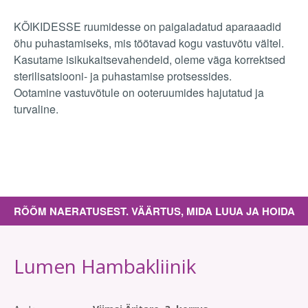
KÕIKIDESSE ruumidesse on paigaladatud aparaaadid
õhu puhastamiseks, mis töötavad kogu vastuvõtu vältel.
Kasutame isikukaitsevahendeid, oleme väga korrektsed
sterilisatsiooni- ja puhastamise protsessides.
Ootamine vastuvõtule on ooteruumides hajutatud ja
turvaline.
RÕÕM NAERATUSEST. VÄÄRTUS, MIDA LUUA JA HOIDA
Lumen Hambakliinik