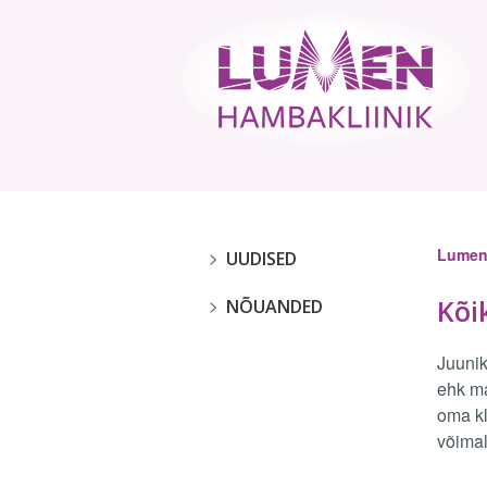
Lume
UUDISED
Kõi
NÕUANDED
Post
navig
Juuni
ehk ma
oma kl
võimal