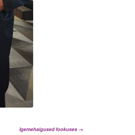
Igemehaigused fookuses
→