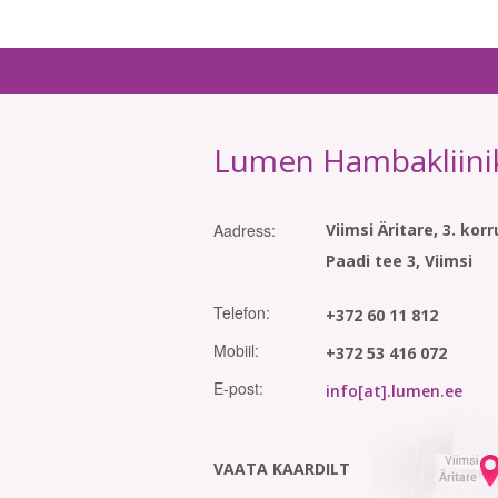
Lumen Hambakliini
Aadress:
Viimsi Äritare, 3. korr
Paadi tee 3, Viimsi
Telefon:
+372 60 11 812
Mobiil:
+372 53 416 072
E-post:
info[at].lumen.ee
VAATA KAARDILT