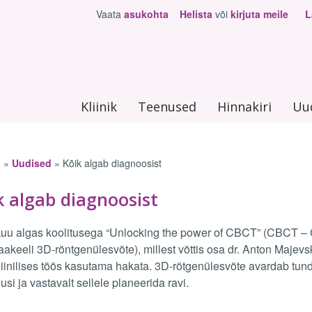
Vaata
asukohta
Helista
või
kirjuta meile
L
Kliinik
Teenused
Hinnakiri
Uu
n
»
Uudised
»
Kõik algab diagnoosist
k algab diagnoosist
ation
kuu algas koolitusega “Unlocking the power of CBCT” (CBCT
akeeli 3D-röntgenülesvõte), millest võttis osa dr. Anton Majevsk
iinilises töös kasutama hakata. 3D-rötgenülesvõte avardab tu
usi ja vastavalt sellele planeerida ravi.