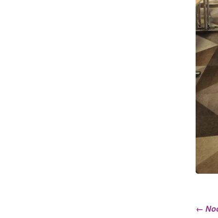
←
Noo