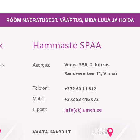
RÕÕM NAERATUSEST. VÄÄRTUS, MIDA LUUA JA HOIDA
k
Hammaste SPAA
us
Aadress:
Viimsi SPA, 2. korrus
Randvere tee 11, Viimsi
Telefon:
+372 60 11 812
Mobiil:
+372 53 416 072
E-post:
info[at]lumen.ee
VAATA KAARDILT