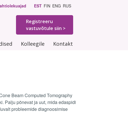
ahtiolekuajad
EST
FIN
ENG
RUS
Registreeru
vastuvõtule siin >
Skip
dised
Kolleegile
Kontakt
to
content
 – Cone Beam Computed Tomography
i. Palju põnevat ja uut, mida edaspidi
nduvalt probleemide diagnoosimise